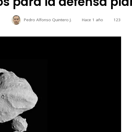
os para la defensa pla
Pedro Alfonso Quintero J.
Hace 1 año
123