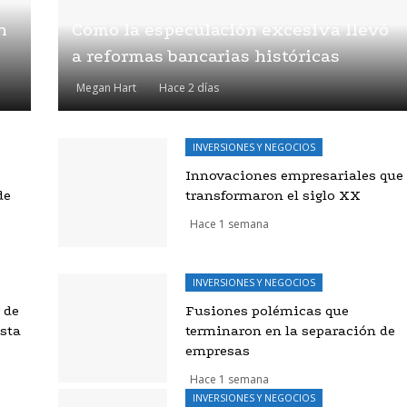
n
Cómo la especulación excesiva llevó
a reformas bancarias históricas
Megan Hart
Hace 2 días
INVERSIONES Y NEGOCIOS
Innovaciones empresariales que
de
transformaron el siglo XX
Hace 1 semana
INVERSIONES Y NEGOCIOS
 de
Fusiones polémicas que
osta
terminaron en la separación de
empresas
Hace 1 semana
INVERSIONES Y NEGOCIOS