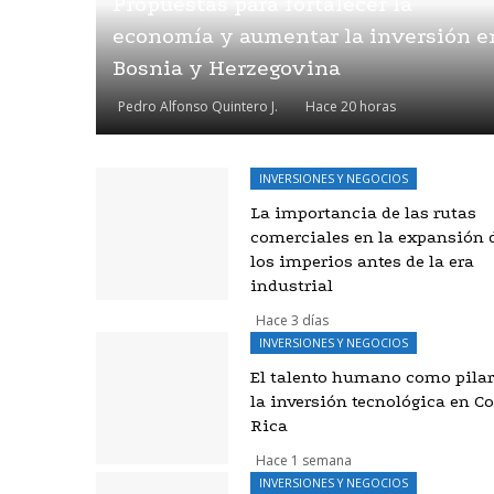
Propuestas para fortalecer la
economía y aumentar la inversión e
Bosnia y Herzegovina
Pedro Alfonso Quintero J.
Hace 20 horas
INVERSIONES Y NEGOCIOS
La importancia de las rutas
comerciales en la expansión 
los imperios antes de la era
industrial
Hace 3 días
INVERSIONES Y NEGOCIOS
El talento humano como pilar
la inversión tecnológica en C
Rica
Hace 1 semana
INVERSIONES Y NEGOCIOS