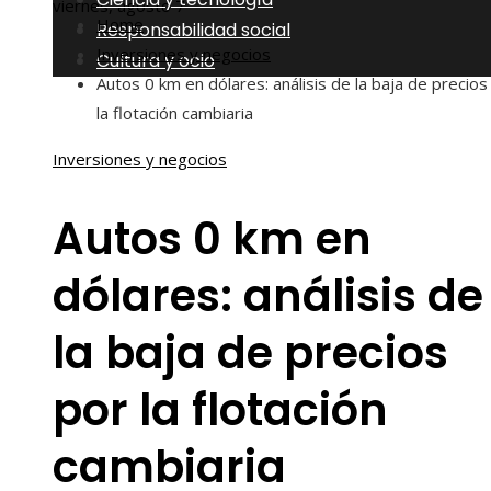
viernes, agosto 7
Home
Responsabilidad social
Inversiones y negocios
Cultura y ocio
Autos 0 km en dólares: análisis de la baja de precios
la flotación cambiaria
Inversiones y negocios
Autos 0 km en
dólares: análisis de
la baja de precios
por la flotación
cambiaria