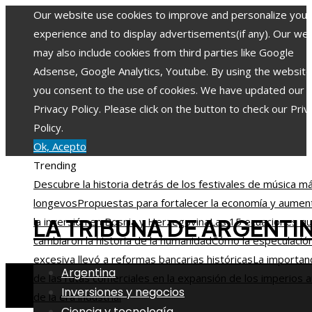
Our website use cookies to improve and personalize your
experience and to display advertisements(if any). Our we
may also include cookies from third parties like Google
Adsense, Google Analytics, Youtube. By using the website
you consent to the use of cookies. We have updated our
Privacy Policy. Please click on the button to check our Priv
Policy.
Ok, Acepto
Trending
Descubre la historia detrás de los festivales de música m
longevos
Propuestas para fortalecer la economía y aumen
LA TRIBUNA DE ARGENTI
la inversión en Bosnia y Herzegovina
Las 15 ecuaciones q
cambiaron la historia de la humanidad
Cómo la especulació
excesiva llevó a reformas bancarias históricas
La importan
Argentina
de las rutas comerciales en la expansión de los imperios 
Inversiones y negocios
de la era industrial
Ciencia y tecnología