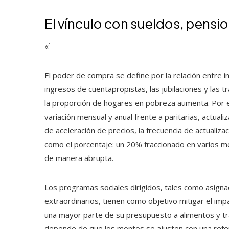
El vínculo con sueldos, pensi
«`
El poder de compra se define por la relación entre i
ingresos de cuentapropistas, las jubilaciones y las 
la proporción de hogares en pobreza aumenta. Por 
variación mensual y anual frente a paritarias, actual
de aceleración de precios, la frecuencia de actualiz
como el porcentaje: un 20% fraccionado en varios me
de manera abrupta.
Los programas sociales dirigidos, tales como asignac
extraordinarios, tienen como objetivo mitigar el imp
una mayor parte de su presupuesto a alimentos y tra
depende de que los montos se ajusten con una refere