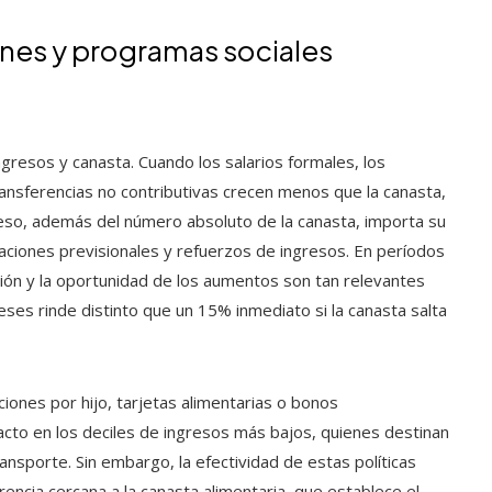
ones y programas sociales
ngresos y canasta. Cuando los salarios formales, los
transferencias no contributivas crecen menos que la canasta,
eso, además del número absoluto de la canasta, importa su
izaciones previsionales y refuerzos de ingresos. En períodos
ación y la oportunidad de los aumentos son tan relevantes
ses rinde distinto que un 15% inmediato si la canasta salta
iones por hijo, tarjetas alimentarias o bonos
acto en los deciles de ingresos más bajos, quienes destinan
nsporte. Sin embargo, la efectividad de estas políticas
ncia cercana a la canasta alimentaria, que establece el