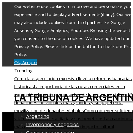
Our website use cookies to improve and personalize your
experience and to display advertisements(if any). Our we
may also include cookies from third parties like Google
Adsense, Google Analytics, Youtube. By using the website
you consent to the use of cookies. We have updated our
Privacy Policy. Please click on the button to check our Priv
Policy.
Ok, Acepto
Trending
Cómo la especulación excesiva llevó a reformas bancarias
históricas
La importancia de las rutas comerciales en la
LA TRIBUNA DE ARGENTI
expansión de los imperios antes de la era industrial
Las 15
donaciones individuales más grandes y su papel en la
movilización de donantes globales
Cómo obtener suficient
Argentina
vitamina C en la dieta diaria y sus beneficios
Las canciones
Inversiones y negocios
más de dos mil grabaciones y su impacto cultural
Ciencia y tecnología