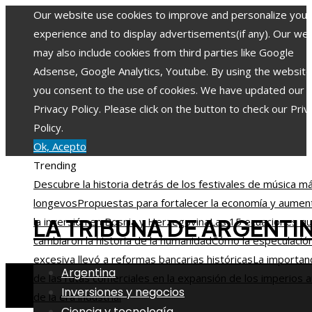
Our website use cookies to improve and personalize your
experience and to display advertisements(if any). Our we
may also include cookies from third parties like Google
Adsense, Google Analytics, Youtube. By using the website
you consent to the use of cookies. We have updated our
Privacy Policy. Please click on the button to check our Priv
Policy.
Ok, Acepto
Trending
Descubre la historia detrás de los festivales de música m
longevos
Propuestas para fortalecer la economía y aumen
LA TRIBUNA DE ARGENTI
la inversión en Bosnia y Herzegovina
Las 15 ecuaciones q
cambiaron la historia de la humanidad
Cómo la especulació
excesiva llevó a reformas bancarias históricas
La importan
Argentina
de las rutas comerciales en la expansión de los imperios 
Inversiones y negocios
de la era industrial
Ciencia y tecnología