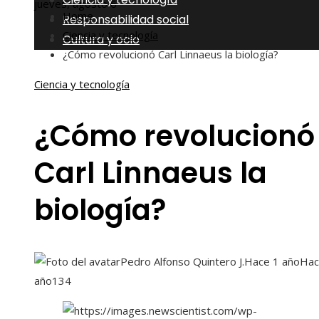
jueves, agosto 6
Home
Responsabilidad social
Ciencia y tecnología
Cultura y ocio
¿Cómo revolucionó Carl Linnaeus la biología?
Ciencia y tecnología
¿Cómo revolucionó
Carl Linnaeus la
biología?
Pedro Alfonso Quintero J.
Hace 1 año
Hac
año
134