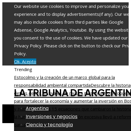
Our website use cookies to improve and personalize your
experience and to display advertisements(if any). Our we
may also include cookies from third parties like Google
Adsense, Google Analytics, Youtube. By using the website
you consent to the use of cookies. We have updated our
Privacy Policy. Please click on the button to check our Priv
Policy.
Ok, Acepto
Trending
Estocolmo y la creación de un marco global para la
responsabilidad ambiental compartida
Descubre la historia
LA TRIBUNA DE ARGENTI
detrás de los festivales de música más longevos
Propues
para fortalecer la economía y aumentar la inversión en Bo
Argentina
y Herzegovina
Las 15 ecuaciones que cambiaron la histori
Inversiones y negocios
la humanidad
Cómo la especulación excesiva llevó a refor
Ciencia y tecnología
bancarias históricas