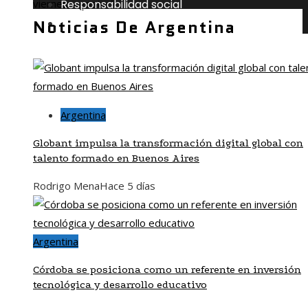
Responsabilidad social
viernes, agosto 7
Noticias De Argentina
Cultura y ocio
Argentina
Globant impulsa la transformación digital global con
talento formado en Buenos Aires
Rodrigo Mena
Hace 5 días
Argentina
Córdoba se posiciona como un referente en inversión
tecnológica y desarrollo educativo