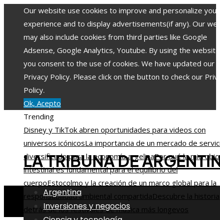
Our website use cookies to improve and personalize your
experience and to display advertisements(if any). Our we
may also include cookies from third parties like Google
Adsense, Google Analytics, Youtube. By using the website
you consent to the use of cookies. We have updated our
Privacy Policy. Please click on the button to check our Priv
Policy.
Ok, Acepto
Trending
Disney y TikTok abren oportunidades para videos con
universos icónicos
La importancia de un mercado de servic
LA TRIBUNA DE ARGENTI
diversificado para la economía argelina
Por qué la microbio
intestinal es fundamental para el equilibrio del
cuerpo
Estocolmo y la creación de un marco global para la
Argentina
responsabilidad ambiental compartida
Descubre la historia
Inversiones y negocios
detrás de los festivales de música más longevos
Ciencia y tecnología