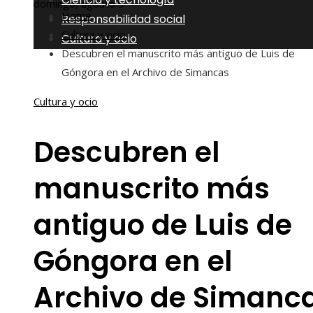
domingo, agosto 9
Home
Responsabilidad social
Cultura y ocio
Cultura y ocio
Descubren el manuscrito más antiguo de Luis de
Góngora en el Archivo de Simancas
Cultura y ocio
Descubren el
manuscrito más
antiguo de Luis de
Góngora en el
Archivo de Simanc