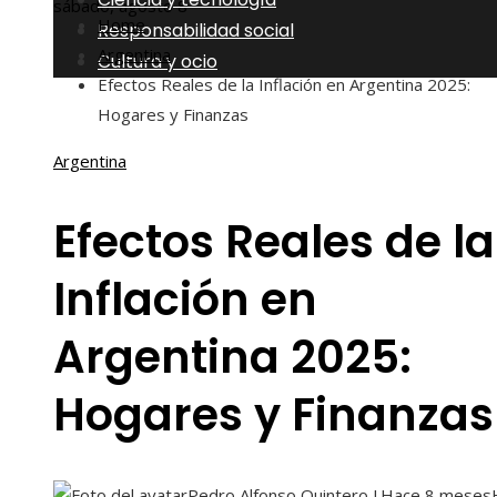
sábado, agosto 8
Home
Responsabilidad social
Argentina
Cultura y ocio
Efectos Reales de la Inflación en Argentina 2025:
Hogares y Finanzas
Argentina
Efectos Reales de la
Inflación en
Argentina 2025:
Hogares y Finanzas
Pedro Alfonso Quintero J.
Hace 8 meses