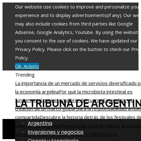
Our website use cookies to improve and personalize your
experience and to display advertisements(if any). Our we
may also include cookies from third parties like Google
Adsense, Google Analytics, Youtube. By using the website
you consent to the use of cookies. We have updated our
Privacy Policy. Please click on the button to check our Priv
Policy.
Ok, Acepto
Trending
La importancia de un mercado de servicios diversificado p
la economía argelina
Por qué la microbiota intestinal es
LA TRIBUNA DE ARGENTI
fundamental para el equilibrio del cuerpo
Estocolmo y la
creación de un marco global para la responsabilidad ambie
compartida
Descubre la historia detrás de los festivales d
Argentina
música más longevos
Propuestas para fortalecer la econo
Inversiones y negocios
aumentar la inversión en Bosnia y Herzegovina
Ciencia y tecnología