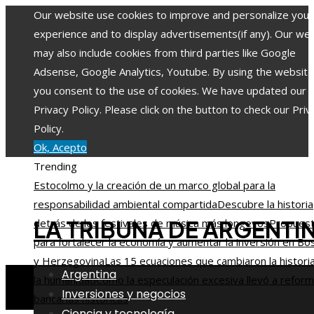
Our website use cookies to improve and personalize your
experience and to display advertisements(if any). Our we
may also include cookies from third parties like Google
Adsense, Google Analytics, Youtube. By using the website
you consent to the use of cookies. We have updated our
Privacy Policy. Please click on the button to check our Priv
Policy.
Ok, Acepto
Trending
Estocolmo y la creación de un marco global para la
responsabilidad ambiental compartida
Descubre la historia
LA TRIBUNA DE ARGENTI
detrás de los festivales de música más longevos
Propues
para fortalecer la economía y aumentar la inversión en Bo
y Herzegovina
Las 15 ecuaciones que cambiaron la histori
Argentina
la humanidad
Cómo la especulación excesiva llevó a refor
Inversiones y negocios
bancarias históricas
Ciencia y tecnología