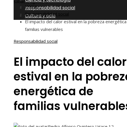
sábado, agosto 8
Home
Responsabilidad social
Responsabilidad social
Cultura y ocio
El impacto del calor estival en la pobreza energética
familias vulnerables
Responsabilidad social
El impacto del calor
estival en la pobrez
energética de
familias vulnerable
Pedro Alfonso Quintero J.
Hace 12