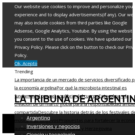
Our website use cookies to improve and personalize your
experience and to display advertisements(if any). Our we
may also include cookies from third parties like Google
Adsense, Google Analytics, Youtube. By using the website
you consent to the use of cookies. We have updated our
Privacy Policy. Please click on the button to check our Priv
Policy.
Ok, Acepto
Trending
La importancia de un mercado de servicios diversificado p
la economía argelina
Por qué la microbiota intestinal es
LA TRIBUNA DE ARGENTI
fundamental para el equilibrio del cuerpo
Estocolmo y la
creación de un marco global para la responsabilidad ambie
compartida
Descubre la historia detrás de los festivales d
Argentina
música más longevos
Propuestas para fortalecer la econo
Inversiones y negocios
aumentar la inversión en Bosnia y Herzegovina
Ciencia y tecnología