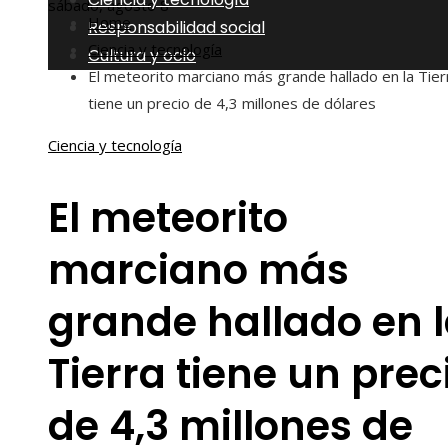
sábado, agosto 8
Home
Responsabilidad social
Ciencia y tecnología
Cultura y ocio
El meteorito marciano más grande hallado en la Tier
tiene un precio de 4,3 millones de dólares
Ciencia y tecnología
El meteorito
marciano más
grande hallado en 
Tierra tiene un prec
de 4,3 millones de