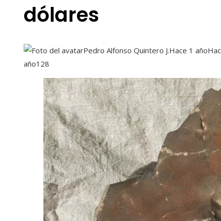
dólares
Pedro Alfonso Quintero J.
Hace 1 año
Hac
año
128