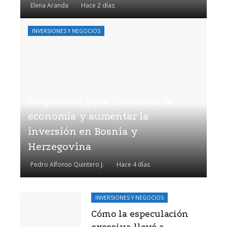
Elena Aranda
Hace 2 días
INVERSIONES Y NEGOCIOS
Propuestas para fortalecer la
economía y aumentar la
inversión en Bosnia y
Herzegovina
Pedro Alfonso Quintero J.
Hace 4 días
INVERSIONES Y NEGOCIOS
Cómo la especulación