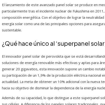
El lanzamiento de este avanzado panel solar se produce en medi
particularmente tras el incidente nuclear de Fukushima en 2011, 
composición energética. Con el objetivo de lograr la neutralida
energía solar como una de las principales opciones para asegur
sustentable.
¿Qué hace único al ‘superpanel solar
El innovador panel solar de perovskita que se está desarrolland
soluciones de energía renovable más efectivas y aptas para ár
generar 20 gigavatios, esta innovación supone un cambio notabl
su participación de un 1,9% de la producción eléctrica naciona
actualidad. La meta de obtener un 10% adicional con la nueva te
hacia su objetivo de disminuir la dependencia de la energía nucle
Además de su capacidad, lo que distingue a este superpanel sola
sus células. A diferencia de los paneles solares tradicionales, qu