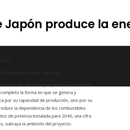
e Japón produce la en
ño
132
el desarrollo de un «superpanel solar» basado
r completo la forma en que se genera y
aca por su capacidad de producción, sino por su
 reducir la dependencia de los combustibles
atios de potencia instalada para 2040, una cifra
s, subraya la ambición del proyecto.