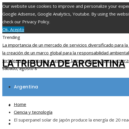
Our website use cookies to improve and personalize your experie
Google Adsense, Google Analytics, Youtube. By using the website
check our Privacy Policy.
Ok, Acepto
Trending
La importancia de un mercado de servicios diversificado para la
la creación de un marco global para la responsabilidad ambienta
LA TRIBUNA DE ARGENTINA
fortalecer la economía y aumentar la inversión en Bosnia y Her
sábado, agosto 8
Argentina
Home
Inversiones y negocios
Ciencia y tecnología
El superpanel solar de Japón produce la energía de 20 re
Ciencia y tecnología