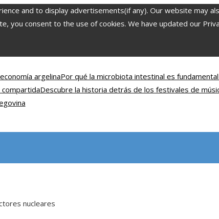
nce and to display advertisements(if any). Our website may also 
, you consent to the use of cookies. We have updated our Privacy
 economía argelina
Por qué la microbiota intestinal es fundamental 
l compartida
Descubre la historia detrás de los festivales de mús
zegovina
actores nucleares