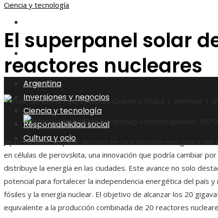
Ciencia y tecnología
Responsabilidad social
El superpanel solar d
Cultura y ocio
reactores nucleares
Argentina
Inversiones y negocios
Pedro Alfonso Quintero J.
Hace 1 año
Hace 1 a
Ciencia y tecnología
Responsabilidad social
Cultura y ocio
Japón ha dado un paso decisivo en su transición energética con 
en células de perovskita, una innovación que podría cambiar po
distribuye la energía en las ciudades. Este avance no solo dest
potencial para fortalecer la independencia energética del país y
fósiles y la energía nuclear. El objetivo de alcanzar los 20 gigav
equivalente a la producción combinada de 20 reactores nucleare