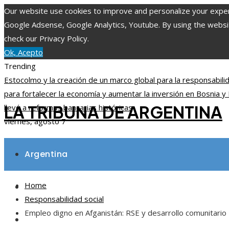
Our website use cookies to improve and personalize your experie
Google Adsense, Google Analytics, Youtube. By using the website
check our Privacy Policy.
Ok, Acepto
Trending
Estocolmo y la creación de un marco global para la responsabil
para fortalecer la economía y aumentar la inversión en Bosnia 
LA TRIBUNA DE ARGENTINA
llevó a reformas bancarias históricas
viernes, agosto 7
Argentina
Home
Inversiones y negocios
Responsabilidad social
Empleo digno en Afganistán: RSE y desarrollo comunitario
Ciencia y tecnología