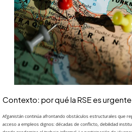
Contexto: por qué la RSE es urgente
Afganistán continúa afrontando obstáculos estructurales que rep
acceso a empleos dignos: décadas de conflicto, debilidad instit