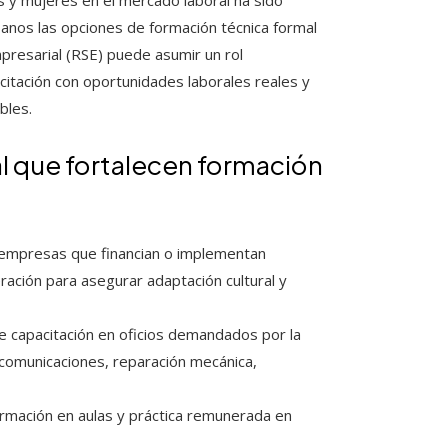
s y mujeres en el mercado laboral ha sido
rbanos las opciones de formación técnica formal
mpresarial (RSE) puede asumir un rol
acitación con oportunidades laborales reales y
bles.
l que fortalecen formación
empresas que financian o implementan
ación para asegurar adaptación cultural y
 capacitación en oficios demandados por la
lecomunicaciones, reparación mecánica,
rmación en aulas y práctica remunerada en