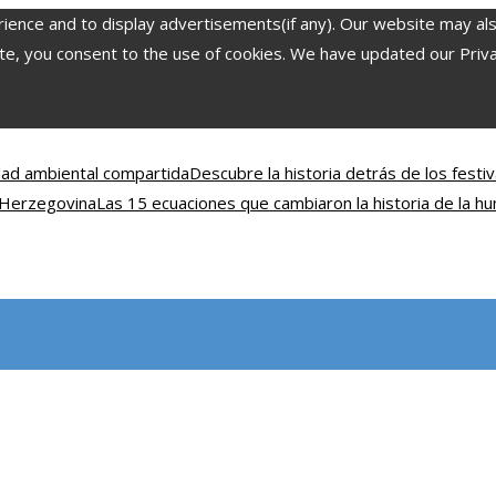
nce and to display advertisements(if any). Our website may also 
, you consent to the use of cookies. We have updated our Privacy
idad ambiental compartida
Descubre la historia detrás de los fest
y Herzegovina
Las 15 ecuaciones que cambiaron la historia de la h