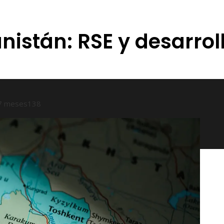
istán: RSE y desarrol
7 meses
138