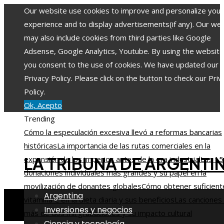
Our website use cookies to improve and personalize your
experience and to display advertisements(if any). Our we
may also include cookies from third parties like Google
Adsense, Google Analytics, Youtube. By using the website
you consent to the use of cookies. We have updated our
Privacy Policy. Please click on the button to check our Priv
Policy.
Ok, Acepto
Trending
Cómo la especulación excesiva llevó a reformas bancarias
históricas
La importancia de las rutas comerciales en la
LA TRIBUNA DE ARGENTI
expansión de los imperios antes de la era industrial
Las 15
donaciones individuales más grandes y su papel en la
movilización de donantes globales
Cómo obtener suficient
Argentina
vitamina C en la dieta diaria y sus beneficios
Las canciones
Inversiones y negocios
más de dos mil grabaciones y su impacto cultural
Ciencia y tecnología