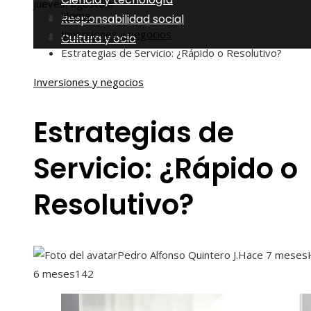
jueves, agosto 6
Home
Responsabilidad social
Inversiones y negocios
Cultura y ocio
Estrategias de Servicio: ¿Rápido o Resolutivo?
Inversiones y negocios
Estrategias de
Servicio: ¿Rápido o
Resolutivo?
Pedro Alfonso Quintero J.
Hace 7 meses
6 meses
142