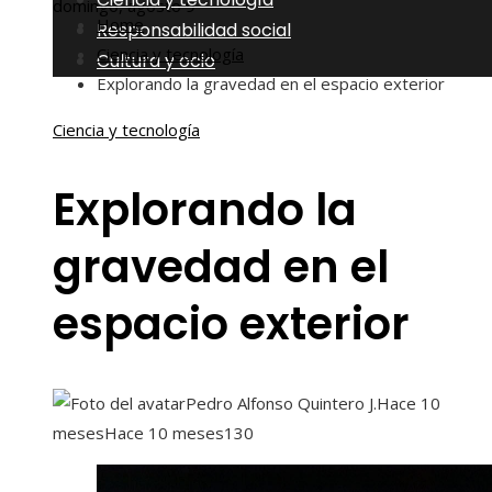
domingo, agosto 9
Home
Responsabilidad social
Ciencia y tecnología
Cultura y ocio
Explorando la gravedad en el espacio exterior
Ciencia y tecnología
Explorando la
gravedad en el
espacio exterior
Pedro Alfonso Quintero J.
Hace 10
meses
Hace 10 meses
130