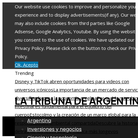
Our website use cookies to improve and personalize your
experience and to display advertisements(if any). Our we
may also include cookies from third parties like Google
Adsense, Google Analytics, Youtube. By using the website
you consent to the use of cookies. We have updated our
Privacy Policy. Please click on the button to check our Priv
Policy.
Ok, Acepto
Trending
Disney y TikTok abren oportunidades para videos con
universos icónicos
La importancia de un mercado de servic
LA TRIBUNA DE ARGENTI
diversificado para la economía argelina
Por qué la microbio
intestinal es fundamental para el equilibrio del
cuerpo
Estocolmo y la creación de un marco global para la
Argentina
responsabilidad ambiental compartida
Descubre la historia
Inversiones y negocios
detrás de los festivales de música más longevos
Ciencia y tecnología