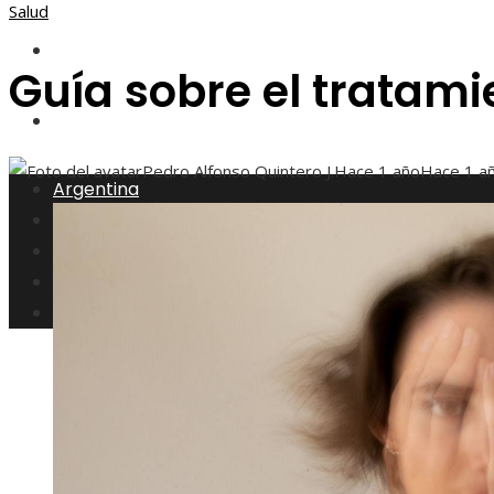
Salud
Responsabilidad social
Guía sobre el tratami
Cultura y ocio
Pedro Alfonso Quintero J.
Hace 1 año
Hace 1 a
Argentina
Inversiones y negocios
Ciencia y tecnología
Responsabilidad social
Cultura y ocio