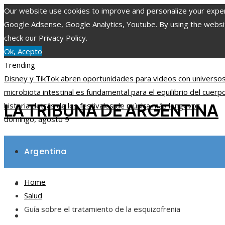
Our website use cookies to improve and personalize your experie
Google Adsense, Google Analytics, Youtube. By using the website
check our Privacy Policy.
Ok, Acepto
Trending
Disney y TikTok abren oportunidades para videos con universos
microbiota intestinal es fundamental para el equilibrio del cuerp
LA TRIBUNA DE ARGENTINA
historia detrás de los festivales de música más longevos
domingo, agosto 9
Argentina
Home
Inversiones y negocios
Salud
Guía sobre el tratamiento de la esquizofrenia
Ciencia y tecnología