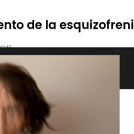
ento de la esquizofren
ño
142