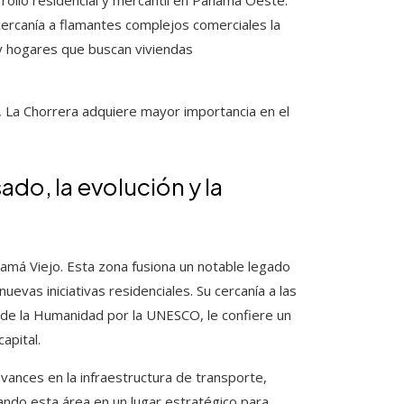
ollo residencial y mercantil en Panamá Oeste.
 cercanía a flamantes complejos comerciales la
y hogares que buscan viviendas
e, La Chorrera adquiere mayor importancia en el
ado, la evolución y la
má Viejo. Esta zona fusiona un notable legado
uevas iniciativas residenciales. Su cercanía a las
de la Humanidad por la UNESCO, le confiere un
apital.
vances en la infraestructura de transporte,
ndo esta área en un lugar estratégico para