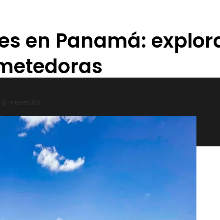
tes en Panamá: explor
metedoras
 8 meses
85