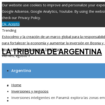
Our website use cookies to improve and personalize your experie
Google Adsense, Google Analytics, Youtube. By using the website
check our Privacy Policy.
Ok, Acepto
Trending
Estocolmo y la creación de un marco global para la responsabil
para fortalecer la economía y aumentar la inversión en Bosnia 
LA TRIBUNA DE ARGENTINA
llevó a reformas bancarias históricas
viernes, agosto 7
Argentina
Home
Inversiones y negocios
Inversiones y negocios
Inversiones inteligentes en Panamá: explora las zonas
Ciencia y tecnología