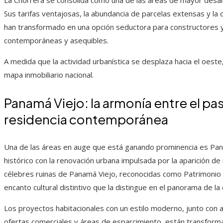
La Chorrera se consolida como una de las áreas de mayor desarr
Sus tarifas ventajosas, la abundancia de parcelas extensas y la
han transformado en una opción seductora para constructores 
contemporáneas y asequibles.
A medida que la actividad urbanística se desplaza hacia el oest
mapa inmobiliario nacional.
Panamá Viejo: la armonía entre el pas
residencia contemporánea
Una de las áreas en auge que está ganando prominencia es Pana
histórico con la renovación urbana impulsada por la aparición de n
célebres ruinas de Panamá Viejo, reconocidas como Patrimonio 
encanto cultural distintivo que la distingue en el panorama de la c
Los proyectos habitacionales con un estilo moderno, junto con a
ofertas comerciales y áreas de esparcimiento, están transforma