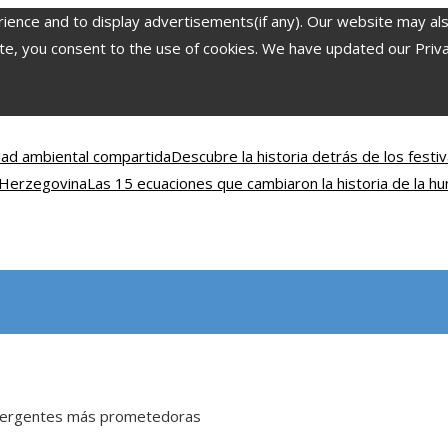
nce and to display advertisements(if any). Our website may also 
, you consent to the use of cookies. We have updated our Privacy
idad ambiental compartida
Descubre la historia detrás de los fest
y Herzegovina
Las 15 ecuaciones que cambiaron la historia de la h
 emergentes más prometedoras