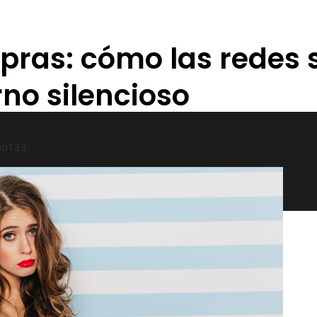
pras: cómo las redes 
no silencioso
ño
133