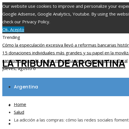
Our website use cookies to improve and personalize your experie
Google Adsense, Google Analytics, Youtube. By using the website
check our Privacy Policy.
Ok, Acepto
Trending
Cómo la especulación excesiva llevó a reformas bancarias histór
15 donaciones individuales más grandes y su papel en la movili
LA TRIBUNA DE ARGENTINA
canciones con más de dos mil grabaciones y su impacto cultural
jueves, agosto 6
Argentina
Home
Inversiones y negocios
Salud
La adicción a las compras: cómo las redes sociales foment
Ciencia y tecnología