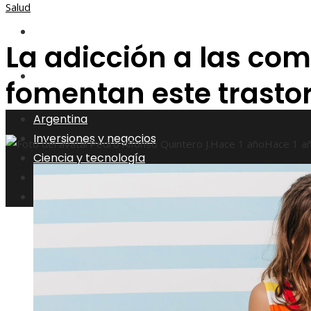
Salud
Responsabilidad social
La adicción a las com
Cultura y ocio
fomentan este trastor
Argentina
Inversiones y negocios
Pedro Alfonso Quintero J.
Hace 1 año
Hace 1 a
Ciencia y tecnología
Responsabilidad social
Cultura y ocio