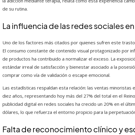
la adicción mediante terapia, relata cómo esta experiencia camb
de su rutina.
La influencia de las redes sociales e
Uno de los factores más citados por quienes sufren este trastor
El consumo constante de contenido visual protagonizado por i
de productos ha contribuido a normalizar el exceso. La exposic
estándar irreal de satisfacción y bienestar asociado a la posesi
comprar como vía de validación o escape emocional.
Las estadísticas respaldan esta relación: las ventas minoristas 
diez años, representando hoy más del 27% del total en el Reino
publicidad digital en redes sociales ha crecido un 20% en el últ
dólares, lo que refuerza el entorno propicio para la perpetuac
Falta de reconocimiento clínico y e