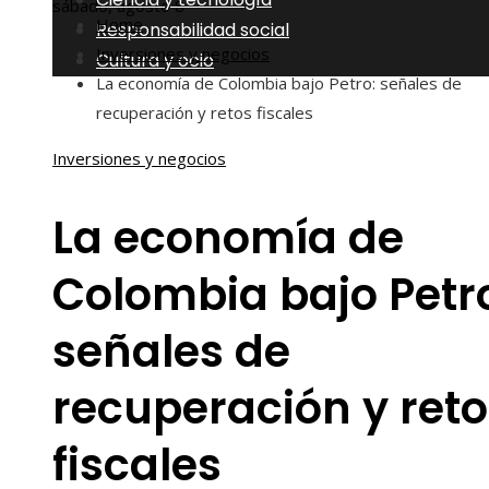
sábado, agosto 8
Home
Responsabilidad social
Inversiones y negocios
Cultura y ocio
La economía de Colombia bajo Petro: señales de
recuperación y retos fiscales
Inversiones y negocios
La economía de
Colombia bajo Petr
señales de
recuperación y reto
fiscales