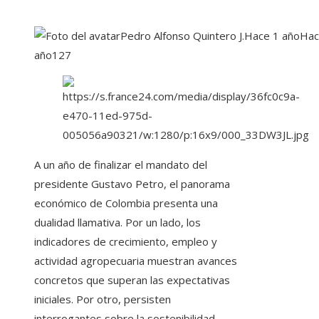
Pedro Alfonso Quintero J.
Hace 1 año
Hac
año
127
A un año de finalizar el mandato del
presidente Gustavo Petro, el panorama
económico de Colombia presenta una
dualidad llamativa. Por un lado, los
indicadores de crecimiento, empleo y
actividad agropecuaria muestran avances
concretos que superan las expectativas
iniciales. Por otro, persisten
interrogantes sobre la sostenibilidad