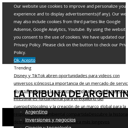
Our website use cookies to improve and personalize your
experience and to display advertisements(if any). Our we
may also include cookies from third parties like Google
Adsense, Google Analytics, Youtube. By using the website
you consent to the use of cookies. We have updated our
Privacy Policy. Please click on the button to check our Priv
Policy.
Ok, Acepto
Trending
Disney y TikTok abren oportunidades para videos con
universos icónicos
La importancia de un mercado de servic
LA TRIBUNA DE ARGENTI
diversificado para la economía argelina
Por qué la microbio
intestinal es fundamental para el equilibrio del
cuerpo
Estocolmo y la creación de un marco global para la
Argentina
responsabilidad ambiental compartida
Descubre la historia
Inversiones y negocios
detrás de los festivales de música más longevos
Ciencia y tecnología