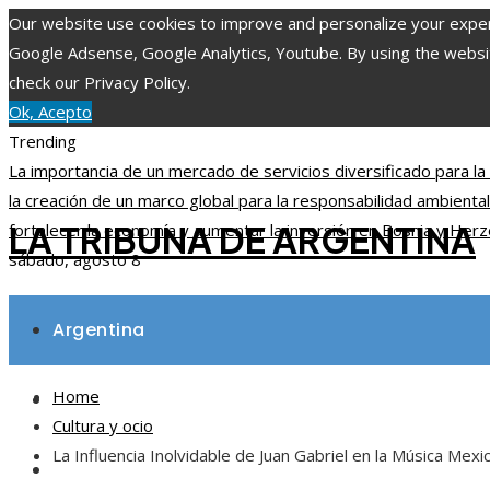
Our website use cookies to improve and personalize your experie
Google Adsense, Google Analytics, Youtube. By using the website
check our Privacy Policy.
Ok, Acepto
Trending
La importancia de un mercado de servicios diversificado para la
la creación de un marco global para la responsabilidad ambienta
LA TRIBUNA DE ARGENTINA
fortalecer la economía y aumentar la inversión en Bosnia y Her
sábado, agosto 8
Argentina
Home
Inversiones y negocios
Cultura y ocio
La Influencia Inolvidable de Juan Gabriel en la Música Mexi
Ciencia y tecnología