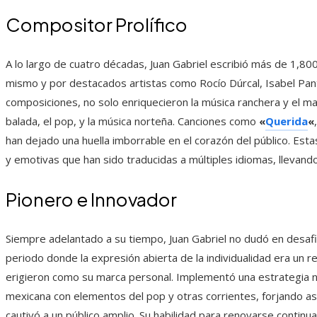
Compositor Prolífico
A lo largo de cuatro décadas, Juan Gabriel escribió más de 1,80
mismo y por destacados artistas como Rocío Dúrcal, Isabel Pant
composiciones, no solo enriquecieron la música ranchera y el ma
balada, el pop, y la música norteña. Canciones como
«
Querida
«
han dejado una huella imborrable en el corazón del público. Est
y emotivas que han sido traducidas a múltiples idiomas, llevand
Pionero e Innovador
Siempre adelantado a su tiempo, Juan Gabriel no dudó en desafia
periodo donde la expresión abierta de la individualidad era un re
erigieron como su marca personal. Implementó una estrategia n
mexicana con elementos del pop y otras corrientes, forjando así
cautivó a un público amplio. Su habilidad para renovarse contin