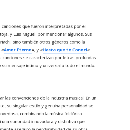
0 canciones que fueron interpretadas por él
oja, y Luis Miguel, por mencionar algunos. Sus
riachi, sino también otros géneros como la
,
«
Amor Eterno
«
, y
«
Hasta que te Conocí
«
as canciones se caracterizan por letras profundas
o su mensaje íntimo y universal a todo el mundo.
r las convenciones de la industria musical. En un
to, su singular estilo y genuina personalidad se
ovedosa, combinando la música folclórica
 una sonoridad innovadora y distintiva que
uamente aseguró la perdurabilidad de su obra,