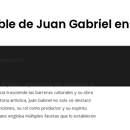
able de Juan Gabriel e
9 meses
120
de Juárez», representa un pilar fundamental en
cia trasciende las barreras culturales y su obra
ria artística, Juan Gabriel no solo se destacó
nciones, su rol como productor y su espíritu
cano engloba múltiples facetas que lo establecen