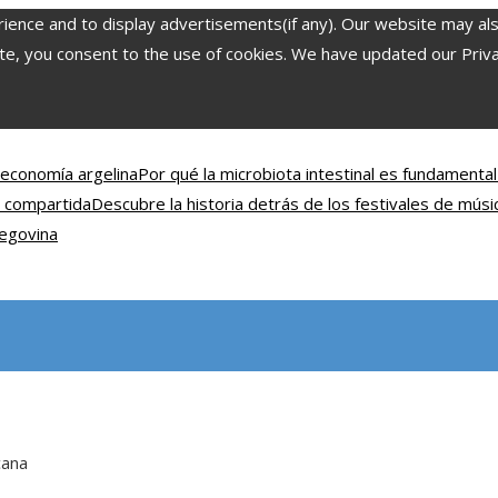
nce and to display advertisements(if any). Our website may also 
, you consent to the use of cookies. We have updated our Privacy
 economía argelina
Por qué la microbiota intestinal es fundamental 
l compartida
Descubre la historia detrás de los festivales de mús
zegovina
cana