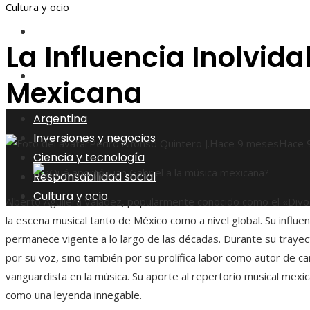
Cultura y ocio
Responsabilidad social
La Influencia Inolvid
Cultura y ocio
Mexicana
Argentina
Inversiones y negocios
Pedro Alfonso Quintero J.
Hace 9 meses
Hace 
Ciencia y tecnología
Responsabilidad social
Cultura y ocio
Alberto Aguilera Valadez, popularmente conocido como el «Divo 
la escena musical tanto de México como a nivel global. Su influen
permanece vigente a lo largo de las décadas. Durante su trayecto
por su voz, sino también por su prolífica labor como autor de ca
vanguardista en la música. Su aporte al repertorio musical mexi
como una leyenda innegable.