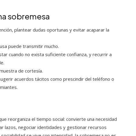
una sobremesa
nción, plantear dudas oportunas y evitar acaparar la
ausa puede transmitir mucho.
ar cuando no exista suficiente confianza, y recurrir a
e.
 muestra de cortesía.
sugerir acuerdos tácitos como prescindir del teléfono o
miantes.
que reorganiza el tiempo social: convierte una necesidad
 lazos, negociar identidades y gestionar recursos
a sociabilidad se vive con intensidad, la sobremesa no es