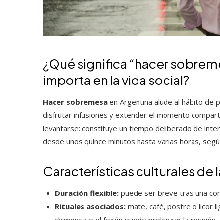
¿Qué significa “hacer sobrem
importa en la vida social?
Hacer sobremesa
en Argentina alude al hábito de p
disfrutar infusiones y extender el momento compar
levantarse: constituye un tiempo deliberado de int
desde unos quince minutos hasta varias horas, según 
Características culturales de
Duración flexible:
puede ser breve tras una com
Rituales asociados:
mate, café, postre o licor li
chimenea o el fogón puede prolongar la reunión.