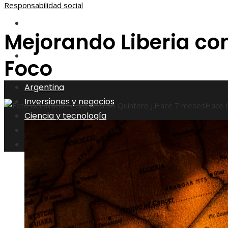
Responsabilidad social
Responsabilidad social
Mejorando Liberia co
Cultura y ocio
Foco
Argentina
Inversiones y negocios
Pedro Alfonso Quintero J.
Hace 7 meses
Hace 
Ciencia y tecnología
Responsabilidad social
Cultura y ocio