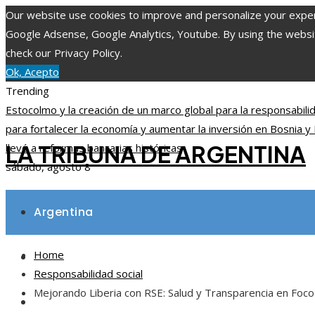
Our website use cookies to improve and personalize your experie
Google Adsense, Google Analytics, Youtube. By using the website
check our Privacy Policy.
Ok, Acepto
Trending
Estocolmo y la creación de un marco global para la responsabil
para fortalecer la economía y aumentar la inversión en Bosnia 
LA TRIBUNA DE ARGENTINA
llevó a reformas bancarias históricas
sábado, agosto 8
Argentina
Home
Inversiones y negocios
Responsabilidad social
Mejorando Liberia con RSE: Salud y Transparencia en Foco
Ciencia y tecnología