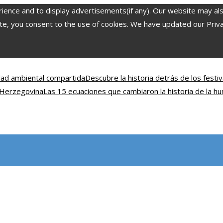
nce and to display advertisements(if any). Our website may also 
, you consent to the use of cookies. We have updated our Privacy
idad ambiental compartida
Descubre la historia detrás de los fest
y Herzegovina
Las 15 ecuaciones que cambiaron la historia de la h