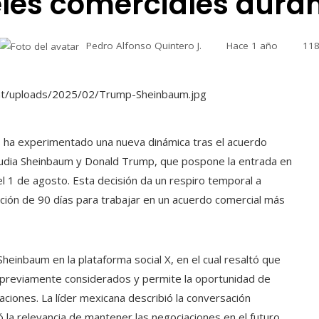
les comerciales duran
Pedro Alfonso Quintero J.
Hace 1 año
11
s ha experimentado una nueva dinámica tras el acuerdo
audia Sheinbaum y Donald Trump, que pospone la entrada en
l 1 de agosto. Esta decisión da un respiro temporal a
ión de 90 días para trabajar en un acuerdo comercial más
einbaum en la plataforma social X, en el cual resaltó que
s previamente considerados y permite la oportunidad de
aciones. La líder mexicana describió la conversación
 la relevancia de mantener las negociaciones en el futuro.