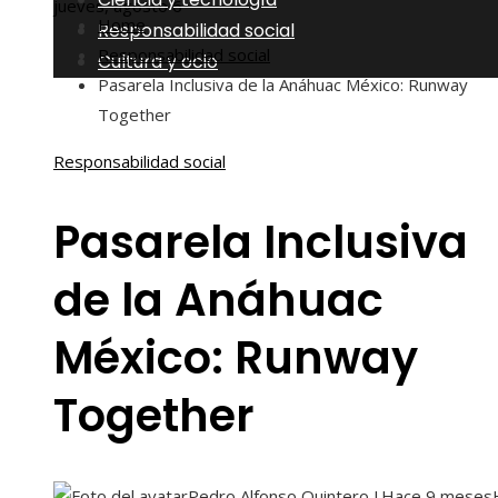
jueves, agosto 6
Home
Responsabilidad social
Responsabilidad social
Cultura y ocio
Pasarela Inclusiva de la Anáhuac México: Runway
Together
Responsabilidad social
Pasarela Inclusiva
de la Anáhuac
México: Runway
Together
Pedro Alfonso Quintero J.
Hace 9 meses