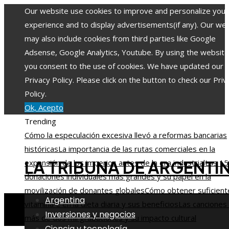
Our website use cookies to improve and personalize your
experience and to display advertisements(if any). Our we
may also include cookies from third parties like Google
Adsense, Google Analytics, Youtube. By using the website
you consent to the use of cookies. We have updated our
Privacy Policy. Please click on the button to check our Priv
Policy.
Ok, Acepto
Trending
Cómo la especulación excesiva llevó a reformas bancarias
históricas
La importancia de las rutas comerciales en la
LA TRIBUNA DE ARGENTI
expansión de los imperios antes de la era industrial
Las 15
donaciones individuales más grandes y su papel en la
movilización de donantes globales
Cómo obtener suficient
Argentina
vitamina C en la dieta diaria y sus beneficios
Las canciones
Inversiones y negocios
más de dos mil grabaciones y su impacto cultural
Ciencia y tecnología