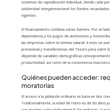
sistemas de capitalización individual, donde cada p
solidaridad intergeneracional
: los fondos recaudados 
vigentes.
El financiamiento combina varias fuentes. Por un lad
dependencia y los pagos de autónomos y monotributis
las empresas sobre la nómina salarial. A esto se su
previsional y transferencias del Tesoro para cubrir 
depende de variables demográficas (envejecimiento p
productividad, así como de la consistencia macroeco
Quiénes pueden acceder: requ
moratorias
El acceso a la jubilación ordinaria se basa en dos co
Tradicionalmente, la edad de retiro es de 60 años p
con aportes como regla general. Sin embargo, la nor