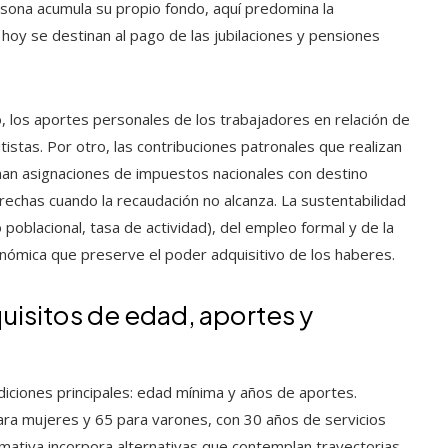
ersona acumula su propio fondo, aquí predomina la
hoy se destinan al pago de las jubilaciones y pensiones
o, los aportes personales de los trabajadores en relación de
tas. Por otro, las contribuciones patronales que realizan
man asignaciones de impuestos nacionales con destino
brechas cuando la recaudación no alcanza. La sustentabilidad
oblacional, tasa de actividad), del empleo formal y de la
nómica que preserve el poder adquisitivo de los haberes.
isitos de edad, aportes y
ndiciones principales: edad mínima y años de aportes.
ara mujeres y 65 para varones, con 30 años de servicios
mativa incorpora alternativas que contemplan trayectorias