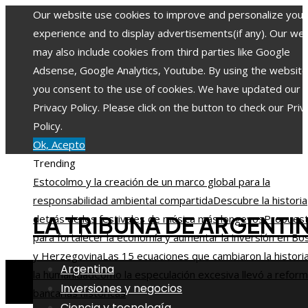
Our website use cookies to improve and personalize your
experience and to display advertisements(if any). Our we
may also include cookies from third parties like Google
Adsense, Google Analytics, Youtube. By using the website
you consent to the use of cookies. We have updated our
Privacy Policy. Please click on the button to check our Priv
Policy.
Ok, Acepto
Trending
Estocolmo y la creación de un marco global para la
responsabilidad ambiental compartida
Descubre la historia
LA TRIBUNA DE ARGENTI
detrás de los festivales de música más longevos
Propues
para fortalecer la economía y aumentar la inversión en Bo
y Herzegovina
Las 15 ecuaciones que cambiaron la histori
Argentina
la humanidad
Cómo la especulación excesiva llevó a refor
Inversiones y negocios
bancarias históricas
Ciencia y tecnología