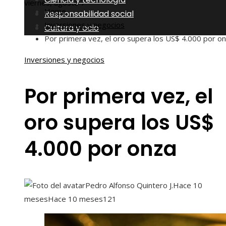
viernes, agosto 7
Home
Responsabilidad social
Inversiones y negocios
Cultura y ocio
Por primera vez, el oro supera los US$ 4.000 por o
Inversiones y negocios
Por primera vez, el
oro supera los US$
4.000 por onza
Pedro Alfonso Quintero J.
Hace 10
meses
Hace 10 meses
121