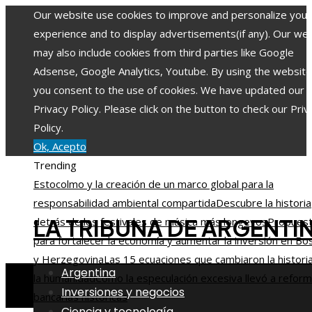
Our website use cookies to improve and personalize your
experience and to display advertisements(if any). Our we
may also include cookies from third parties like Google
Adsense, Google Analytics, Youtube. By using the website
you consent to the use of cookies. We have updated our
Privacy Policy. Please click on the button to check our Priv
Policy.
Ok, Acepto
Trending
Estocolmo y la creación de un marco global para la
responsabilidad ambiental compartida
Descubre la historia
LA TRIBUNA DE ARGENTI
detrás de los festivales de música más longevos
Propues
para fortalecer la economía y aumentar la inversión en Bo
y Herzegovina
Las 15 ecuaciones que cambiaron la histori
Argentina
la humanidad
Cómo la especulación excesiva llevó a refor
Inversiones y negocios
bancarias históricas
Ciencia y tecnología