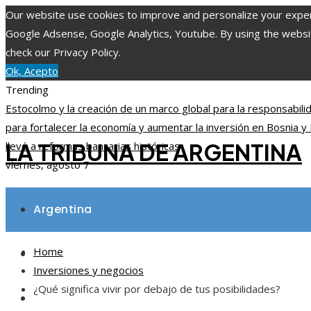
Our website use cookies to improve and personalize your experie
Google Adsense, Google Analytics, Youtube. By using the website
check our Privacy Policy.
Ok, Acepto
Trending
Estocolmo y la creación de un marco global para la responsabil
para fortalecer la economía y aumentar la inversión en Bosnia 
LA TRIBUNA DE ARGENTINA
llevó a reformas bancarias históricas
viernes, agosto 7
Argentina
Home
Inversiones y negocios
Inversiones y negocios
¿Qué significa vivir por debajo de tus posibilidades?
Ciencia y tecnología