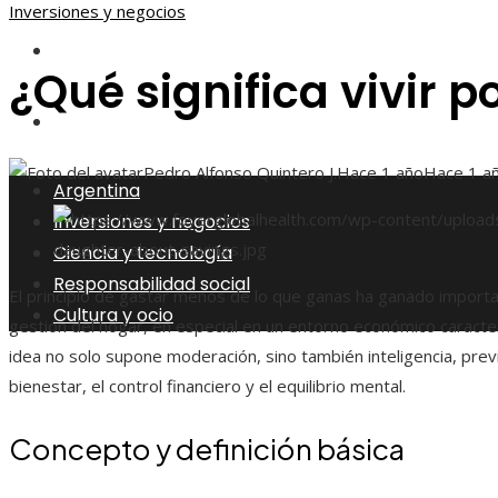
Inversiones y negocios
Responsabilidad social
¿Qué significa vivir p
Cultura y ocio
Pedro Alfonso Quintero J.
Hace 1 año
Hace 1 a
Argentina
Inversiones y negocios
Ciencia y tecnología
Responsabilidad social
El principio de gastar menos de lo que ganas ha ganado importan
Cultura y ocio
gestión del hogar, en especial en un entorno económico caracteri
idea no solo supone moderación, sino también inteligencia, pre
bienestar, el control financiero y el equilibrio mental.
Concepto y definición básica