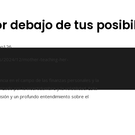
or debajo de tus posib
ño
126
cia en el campo de las finanzas personales y la
zado por la incertidumbre y la volatilidad. Esta
visión y un profundo entendimiento sobre el