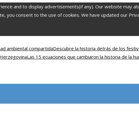
nce and to display advertisements(if any). Our website may also 
, you consent to the use of cookies. We have updated our Privacy
idad ambiental compartida
Descubre la historia detrás de los fest
y Herzegovina
Las 15 ecuaciones que cambiaron la historia de la h