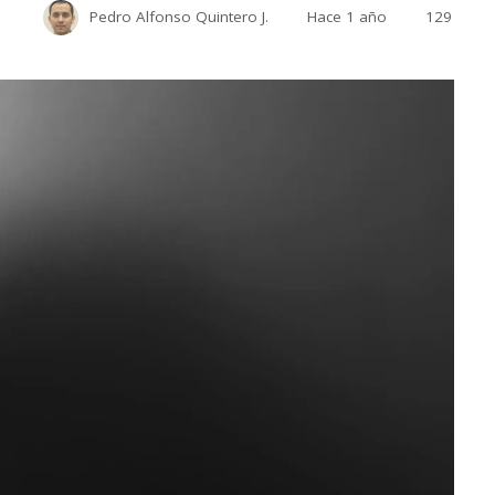
Pedro Alfonso Quintero J.
Hace 1 año
129